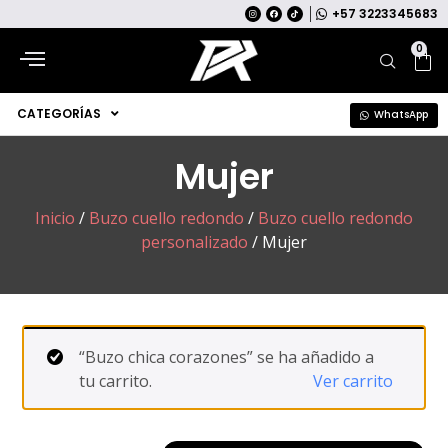
+57 3223345683
0
CATEGORÍAS
WhatsApp
Mujer
Inicio
/
Buzo cuello redondo
/
Buzo cuello redondo
personalizado
/ Mujer
“Buzo chica corazones” se ha añadido a
tu carrito.
Ver carrito