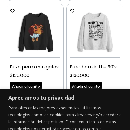
Buzo perro con gafas
Buzo born in the 90’s
$
130.000
$
130.000
Añadir al carrito
Añadir al carrito
Apreciamos tu privacidad
Para ofrecer las mejores experiencias, utilizamos
tecnologías como las cookies para almacenar y/o acceder a
la información del dispositivo. El consentimiento de estas
SÍGUENOS EN
tecnologías nos permitirá procesar datos como el