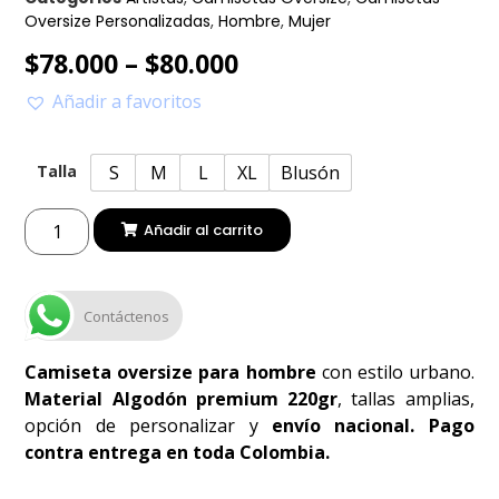
Oversize Personalizadas
,
Hombre
,
Mujer
$
78.000
–
$
80.000
Añadir a favoritos
S
M
L
XL
Blusón
Talla
Añadir al carrito
Contáctenos
Camiseta oversize para hombre
con estilo urbano.
Material Algodón premium 220gr
, tallas amplias,
opción de personalizar y
envío nacional. Pago
contra entrega en toda Colombia.