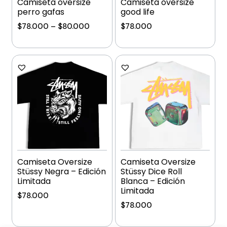
Camiseta oversize
Camiseta oversize
perro gafas
good life
$
78.000
–
$
80.000
$
78.000
Añadir al carrito
Añadir al carrito
Camiseta Oversize
Camiseta Oversize
Stüssy Negra – Edición
Stüssy Dice Roll
Limitada
Blanca – Edición
Limitada
$
78.000
$
78.000
Añadir al carrito
Añadir al carrito