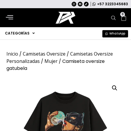
+57 3223345683
0
CATEGORÍAS
WhatsApp
Inicio
/
Camisetas Oversize
/
Camisetas Oversize
Personalizadas
/
Mujer
/ Camiseta oversize
gatubela