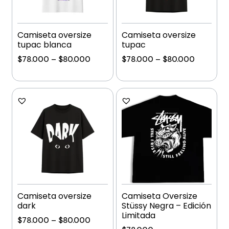
Camiseta oversize
Camiseta oversize
tupac blanca
tupac
$
78.000
–
$
80.000
$
78.000
–
$
80.000
Añadir al carrito
Añadir al carrito
Camiseta oversize
Camiseta Oversize
dark
Stüssy Negra – Edición
Limitada
$
78.000
–
$
80.000