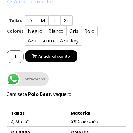
Añadir a favoritos
S
M
L
XL
Tallas
Negro
Blanco
Gris
Rojo
Colores
Azul oscuro
Azul Rey
Añadir al carrito
Contáctenos
Camiseta
Polo Bear
, vaquero
Tallas
Material
S, M, L, XL
100% algodón
Cuidado
Colores