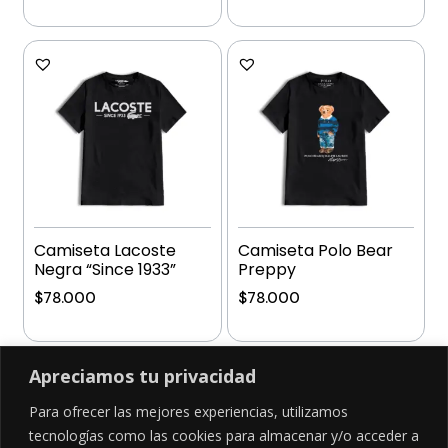
Añadir al carrito
Añadir al carrito
Camiseta Lacoste
Camiseta Polo Bear
Negra “Since 1933”
Preppy
$
78.000
$
78.000
Añadir al carrito
Añadir al carrito
Apreciamos tu privacidad
Para ofrecer las mejores experiencias, utilizamos
tecnologías como las cookies para almacenar y/o acceder a